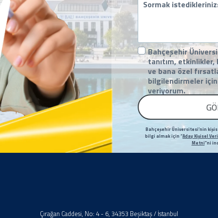
istedikleriniz:
KVKK
Bahçeşehir Üniversi
Onayı
tanıtım, etkinlikler
ve bana özel fırsat
bilgilendirmeler içi
veriyorum.
GÖ
Bahçeşehir Üniversitesi’nin kişise
bilgi almak için “
Aday Kişisel Ve
Metni
”ni in
Çırağan Caddesi, No: 4 - 6, 34353 Beşiktaş / İstanbul