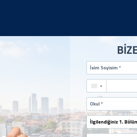
BİZ
İsim
Soyisim
*
Telefon
(05XXXXXXXXX)
*
Okul
*
İlgilendiğiniz
1.
Bölüm
Sormak
*