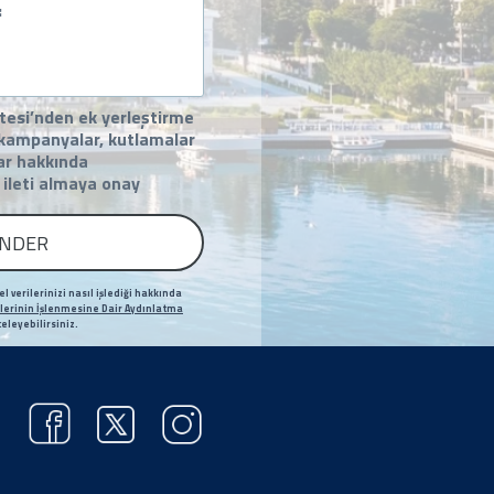
tesi’nden ek yerleştirme
, kampanyalar, kutlamalar
lar hakkında
n ileti almaya onay
NDER
l verilerinizi nasıl işlediği hakkında
rilerinin İşlenmesine Dair Aydınlatma
celeyebilirsiniz.