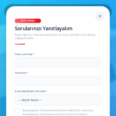
BIZE SORUN
Sorularınızı Yanıtlayalım
Aday öğrenci danışmanlarımız en kısa sürede size dönüş
sağlayacaktır.
İSIM SOYISIM
*
TELEFON
*
R
İLGILENDIĞINIZ BÖLÜM
*
E
K
L
KVKK
*
Bahçeşehir Üniversitesi’nden etkinlik, tanıtım,
A
kampanya, kutlama ve bana özel fırsatlar
M