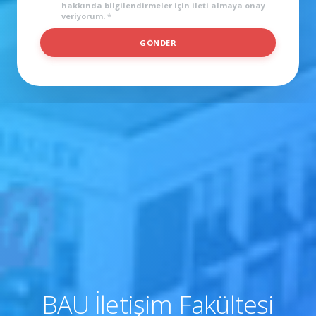
hakkında bilgilendirmeler için ileti almaya onay
*
veriyorum.
*
GÖNDER
BAU İletişim Fakültesi