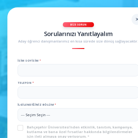
BIZE SORUN
Sorularınızı Yanıtlayalım
Aday öğrenci danışmanlarımız en kısa sürede size dönüş sağlayacaktır
İSIM SOYISIM
*
TELEFON
*
İLGILENDIĞINIZ BÖLÜM
*
KVKK
*
Bahçeşehir Üniversitesi’nden etkinlik, tanıtım, kampanya,
kutlama ve bana özel fırsatlar hakkında bilgilendirmeler
için ileti almaya onay veriyorum.
*