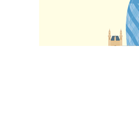
Sorularınız mı var?
Aday Danışmanlarımız Yanıtlasın