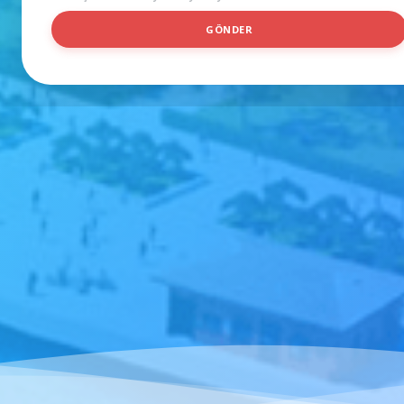
İ
GÖNDER
L
G
I
L
E
N
D
I
Ğ
I
N
I
Z