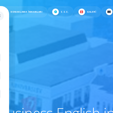
KONAKLAMA İMKANLARI
S.S.S.
GALERI
.
Business English i