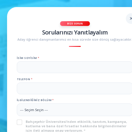
BIZE SORUN
Sorularınızı Yanıtlayalım
Aday öğrenci danışmanlarımız en kısa sürede size dönüş sağlayacaktır
İSIM SOYISIM
*
TELEFON
*
İLGILENDIĞINIZ BÖLÜM
*
KVKK
*
Bahçeşehir Üniversitesi’nden etkinlik, tanıtım, kampanya,
kutlama ve bana özel fırsatlar hakkında bilgilendirmeler
için ileti almaya onay veriyorum.
*