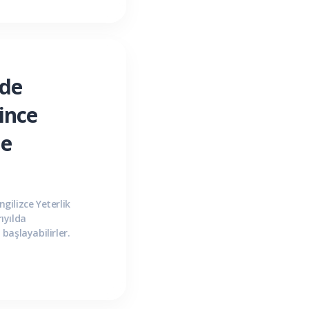
mde
rince
ne
ngilizce Yeterlik
rıyılda
başlayabilirler.