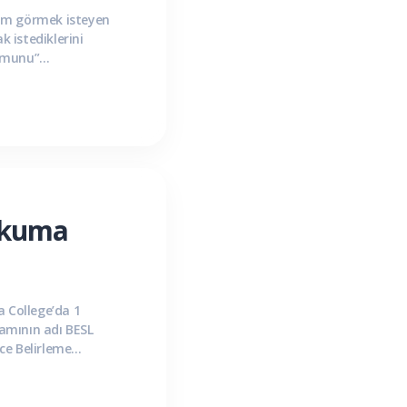
nim görmek isteyen
 istediklerini
ormunu”
Hazırlık...
 okuma
 College’da 1
gramının adı BESL
ce Belirleme