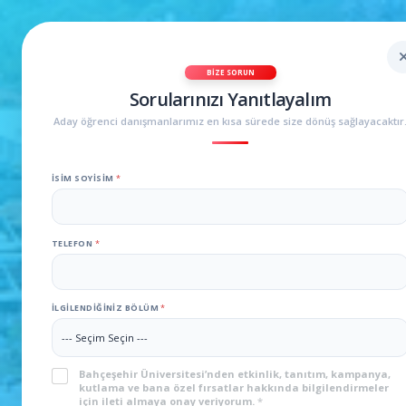
BIZE SORUN
Sorularınızı Yanıtlayalım
Aday öğrenci danışmanlarımız en kısa sürede size dönüş sağlayacaktır
İSIM SOYISIM
*
TELEFON
*
İLGILENDIĞINIZ BÖLÜM
*
KVKK
*
Bahçeşehir Üniversitesi’nden etkinlik, tanıtım, kampanya,
kutlama ve bana özel fırsatlar hakkında bilgilendirmeler
için ileti almaya onay veriyorum.
*