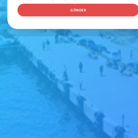
B
GÖNDER
Ö
L
Ü
M
*