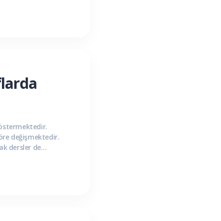
flarda
göstermektedir.
öre değişmektedir.
ak dersler de