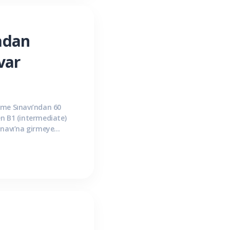
madan
var
eme Sınavı’ndan 60
n B1 (intermediate)
Sınavı’na girmeye