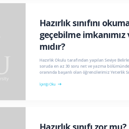
Hazırlık sınıfını oku
geçebilme imkanımız 
mıdır?
Hazırlık Okulu tarafından yapılan Seviye Belirl
soruda en az 30 soru net ve yazma bölümünde
oranında başarılı olan öğrencilerimiz Yeterlik 
hak...
İçeriği Oku
Hazırlık sınıfı zor mu?