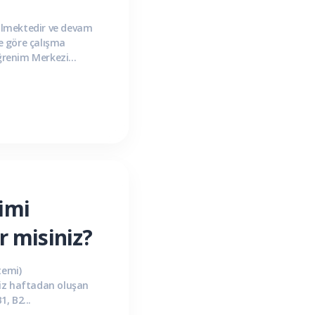
erilmektedir ve devam
e göre çalışma
ğrenim Merkezi
tekler...
imi
r misiniz?
temi)
kiz haftadan oluşan
, B2...