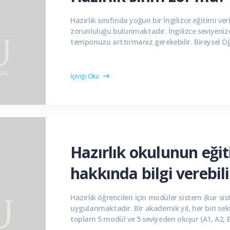
Hazırlık sınıfında yoğun bir İngilizce eğitimi v
zorunluluğu bulunmaktadır. İngilizce seviyeniz
temponuzu arttırmanız gerekebilir. Bireysel Ö
tarafından alınacak takviyeler ve teknolojik des
İçeriği Oku
Hazırlık okulunun eğit
hakkında bilgi verebili
Hazırlık öğrencileri için modüler sistem (kur sis
uygulanmaktadır. Bir akademik yıl, her biri se
toplam 5 modül ve 5 seviyeden oluşur (A1, A2, B1