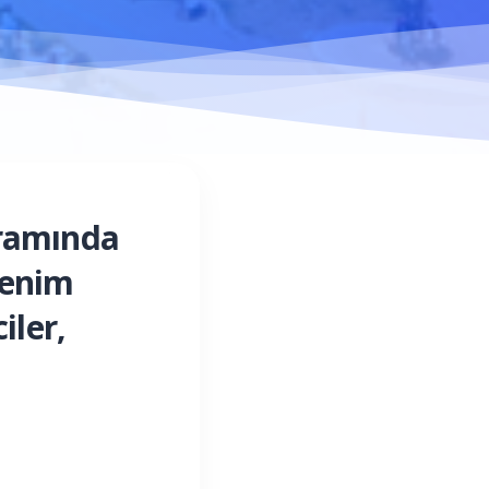
gramında
renim
iler,