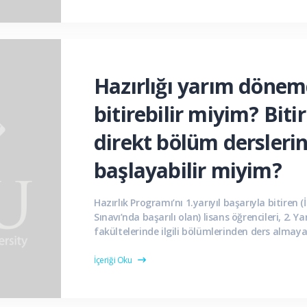
Hazırlığı yarım döne
bitirebilir miyim? Biti
direkt bölüm dersleri
başlayabilir miyim?
Hazırlık Programı’nı 1.yarıyıl başarıyla bitiren (İ
Sınavı’nda başarılı olan) lisans öğrencileri, 2. Ya
fakültelerinde ilgili bölümlerinden ders almaya 
İçeriği Oku