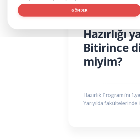
B
GÖNDER
Ö
L
SIKÇA SORULAN SORULAR
Ü
Hazırlığı 
M
Bitirince 
miyim?
Hazırlık Programı’nı 1.yar
Yarıyılda fakültelerinde 