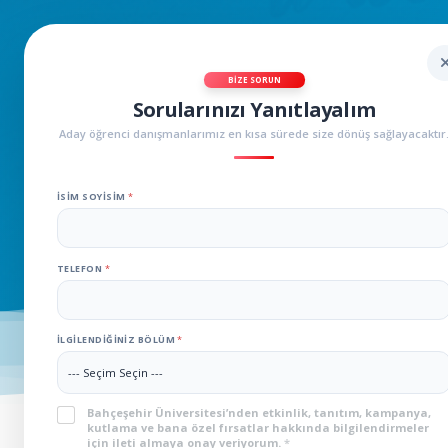
BIZE SORUN
Sorularınızı Yanıtlayalım
Aday öğrenci danışmanlarımız en kısa sürede size dönüş sağlayacaktır
İSIM SOYISIM
*
TELEFON
*
İLGILENDIĞINIZ BÖLÜM
*
KVKK
*
Bahçeşehir Üniversitesi’nden etkinlik, tanıtım, kampanya,
kutlama ve bana özel fırsatlar hakkında bilgilendirmeler
için ileti almaya onay veriyorum.
*