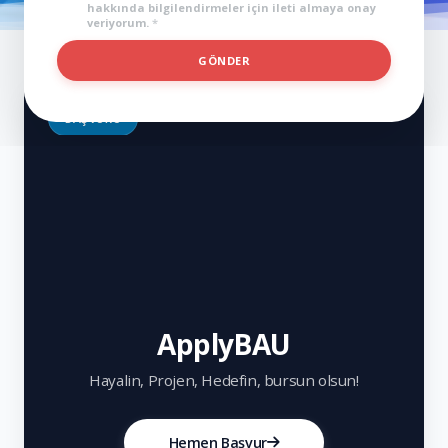
hakkında bilgilendirmeler için ileti almaya onay
veriyorum.
*
*
GÖNDER
BAŞVURU
ApplyBAU
Hayalin, Projen, Hedefin, bursun olsun!
Hemen Başvur