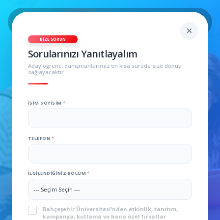
BIZE SORUN
Sorularınızı Yanıtlayalım
Aday öğrenci danışmanlarımız en kısa sürede size dönüş
sağlayacaktır.
İSIM SOYISIM
*
TELEFON
*
İLGILENDIĞINIZ BÖLÜM
*
KVKK
*
Bahçeşehir Üniversitesi’nden etkinlik, tanıtım,
kampanya, kutlama ve bana özel fırsatlar