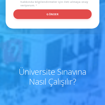
hakkında bilgilendirmeler için ileti almaya onay
veriyorum.
*
GÖNDER
Üniversite Sınavına
Nasıl Çalışılır?