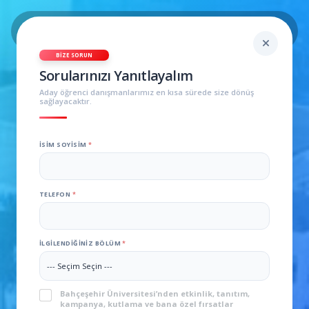
BIZE SORUN
Sorularınızı Yanıtlayalım
Aday öğrenci danışmanlarımız en kısa sürede size dönüş
sağlayacaktır.
İSIM SOYISIM
*
TELEFON
*
İLGILENDIĞINIZ BÖLÜM
*
Yazılımda Yenilik İçin
Matematik Programı
KVKK
*
Bahçeşehir Üniversitesi’nden etkinlik, tanıtım,
kampanya, kutlama ve bana özel fırsatlar