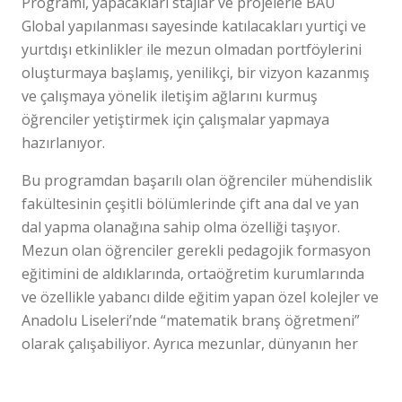
Programı, yapacakları stajlar ve projelerle BAU
Global yapılanması sayesinde katılacakları yurtiçi ve
yurtdışı etkinlikler ile mezun olmadan portföylerini
oluşturmaya başlamış, yenilikçi, bir vizyon kazanmış
ve çalışmaya yönelik iletişim ağlarını kurmuş
öğrenciler yetiştirmek için çalışmalar yapmaya
hazırlanıyor.
Bu programdan başarılı olan öğrenciler mühendislik
fakültesinin çeşitli bölümlerinde çift ana dal ve yan
dal yapma olanağına sahip olma özelliği taşıyor.
Mezun olan öğrenciler gerekli pedagojik formasyon
eğitimini de aldıklarında, ortaöğretim kurumlarında
ve özellikle yabancı dilde eğitim yapan özel kolejler ve
Anadolu Liseleri’nde “matematik branş öğretmeni”
olarak çalışabiliyor. Ayrıca mezunlar, dünyanın her
yerinde matematik ve uygulamalı matematik alanında
araştırmacı, aktüarya, yazılım, bilgisayar, finans,
Sorularınız mı var?