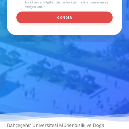
hakkında bilgilendirmeler için ileti almaya onay
Açılıyor
veriyorum.
*
K
GÖNDER
V
K
K
Bahçeşehir Üniversitesi Mühendislik ve Doğa