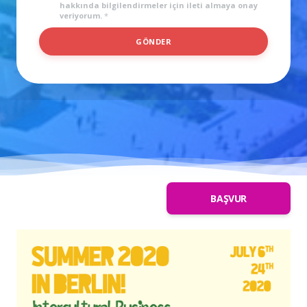
hakkında bilgilendirmeler için ileti almaya onay
veriyorum.
*
S
GÖNDER
O
Y
I
S
I
M
BAŞVUR