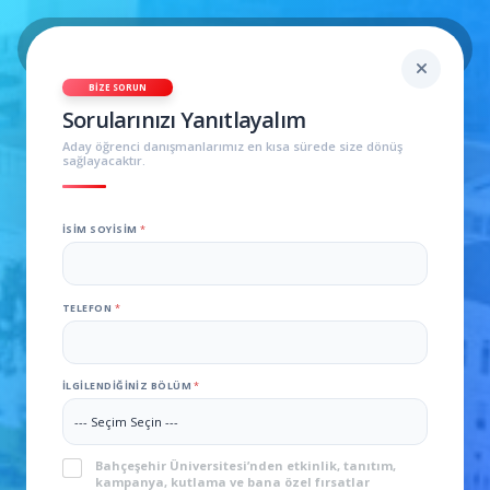
BIZE SORUN
Sorularınızı Yanıtlayalım
Aday öğrenci danışmanlarımız en kısa sürede size dönüş
sağlayacaktır.
İSIM SOYISIM
*
TELEFON
*
Intercultural Business
Communication Berlin
İLGILENDIĞINIZ BÖLÜM
*
Summer 2020
KVKK
*
Bahçeşehir Üniversitesi’nden etkinlik, tanıtım,
kampanya, kutlama ve bana özel fırsatlar