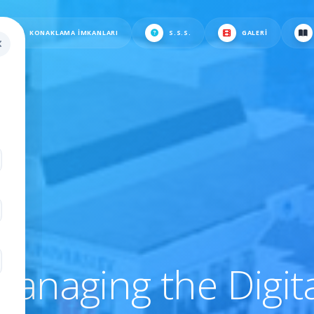
KONAKLAMA İMKANLARI
S.S.S.
GALERI
.
anaging the Digit