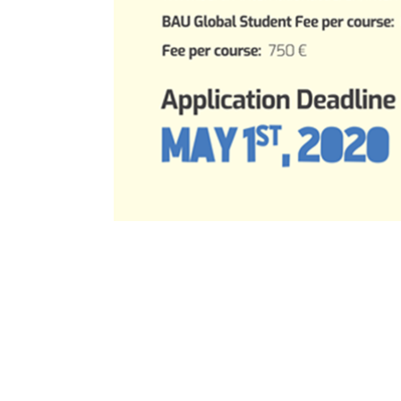
Sorularınız mı var?
Aday Danışmanlarımız Yanıtlasın