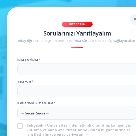
BIZE SORUN
Sorularınızı Yanıtlayalım
Aday öğrenci danışmanlarımız en kısa sürede size dönüş sağlayacaktır
İSIM SOYISIM
*
TELEFON
*
İLGILENDIĞINIZ BÖLÜM
*
M
KVKK
*
Bahçeşehir Üniversitesi’nden etkinlik, tanıtım, kampanya,
kutlama ve bana özel fırsatlar hakkında bilgilendirmeler
için ileti almaya onay veriyorum.
*