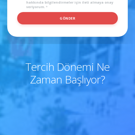
hakkında bilgilendirmeler için ileti almaya onay
N
veriyorum.
*
GÖNDER
Tercih Dönemi Ne
Zaman Başlıyor?