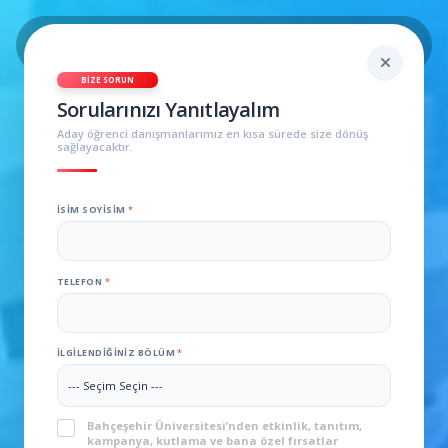
BIZE SORUN
Sorularınızı Yanıtlayalım
Aday öğrenci danışmanlarımız en kısa sürede size dönüş
sağlayacaktır.
İSIM SOYISIM
*
TELEFON
*
T
İLGILENDIĞINIZ BÖLÜM
*
E
L
E
KVKK
*
Bahçeşehir Üniversitesi’nden etkinlik, tanıtım,
F
kampanya, kutlama ve bana özel fırsatlar
O