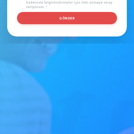
hakkında bilgilendirmeler için ileti almaya onay
veriyorum.
*
İ
GÖNDER
L
G
I
L
E
N
D
I
Ğ
I
N
I
Z