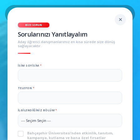
BIZE SORUN
Sorularınızı Yanıtlayalım
Aday öğrenci danışmanlarımız en kısa sürede size dönüş
sağlayacaktır.
İSIM SOYISIM
*
TELEFON
*
İLGILENDIĞINIZ BÖLÜM
*
KVKK
*
Bahçeşehir Üniversitesi’nden etkinlik, tanıtım,
kampanya, kutlama ve bana özel fırsatlar