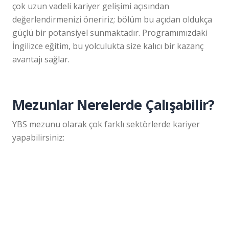
çok uzun vadeli kariyer gelişimi açısından
değerlendirmenizi öneririz; bölüm bu açıdan oldukça
güçlü bir potansiyel sunmaktadır. Programımızdaki
İngilizce eğitim, bu yolculukta size kalıcı bir kazanç
avantajı sağlar.
Mezunlar Nerelerde Çalışabilir?
YBS mezunu olarak çok farklı sektörlerde kariyer
yapabilirsiniz:
Bankalar ve finans kuruluşları
Teknoloji şirketleri
Sorularınız mı var?
BİZE SOR
Aday Danışmanlarımız Yanıtlasın
E-ticaret platformları
Telekomünikasyon firmaları
Danışmanlık şirketleri
Yazılım şirketleri