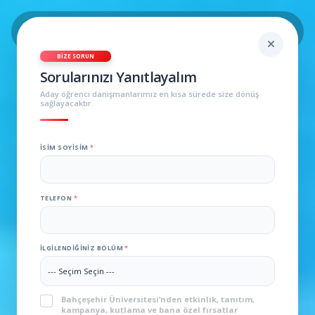
BIZE SORUN
Sorularınızı Yanıtlayalım
Aday öğrenci danışmanlarımız en kısa sürede size dönüş
sağlayacaktır.
İSIM SOYISIM
*
TELEFON
*
İLGILENDIĞINIZ BÖLÜM
*
KVKK
*
Bahçeşehir Üniversitesi’nden etkinlik, tanıtım,
kampanya, kutlama ve bana özel fırsatlar