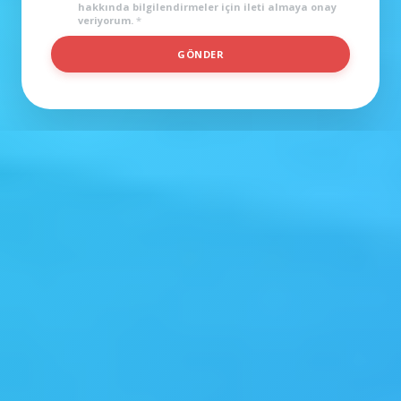
hakkında bilgilendirmeler için ileti almaya onay
veriyorum.
*
GÖNDER