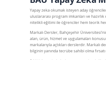
Yapay zeka okumak isteyen aday öğrencilere
uluslararası program imkanları ve hazırlık
nitelikli eğitimi ile öğrenciler hem teorik
Markalı Dersler, Bahçeşehir Üniversitesi’ni
alan, ürün, hizmet ve uygulamaları konusund
markalarıyla açtıkları derslerdir. Markalı 
bilginin yanında tecrübe sahibi olma fırsatı 
BAU bünyesinde bulunan, son teknolojilerle 
uzmanlık alanlarına göre araştırmalar ve pro
Sorularınız mı var?
Araştırma Merkezi, Siber Güvenlik Merkez
Aday Danışmanlarımız Yanıtlasın
BAU Yapay Zeka Mühendisliği bölümü hakkın