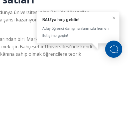
 dünya üniversitesi olan BAU’da öğrenciler
ma şansı kazanıyor.Güçlü eğitim kadrosu ve
BAU'ya hoş geldin!
Aday öğrenci danışmanlarımızla hemen
iletişime geçin!
rından biri. Markalı ders, firmaların kendi
irmek için Bahçeşehir Üniversitesi’nde kendi
imkânına sahip olmak öğrencilere teorik
 Mühendisliği öğrencileri seçtikleri
aboratuvarlar; Büyük Veri Eğitim ve
BİZE SOR
tırma Laboratuvarı.