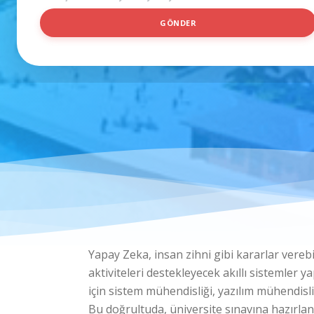
İ
GÖNDER
S
I
M
*
Yapay Zeka, insan zihni gibi kararlar vereb
aktiviteleri destekleyecek akıllı sistemler 
için sistem mühendisliği, yazılım mühendisliğ
Bu doğrultuda, üniversite sınavına hazırl