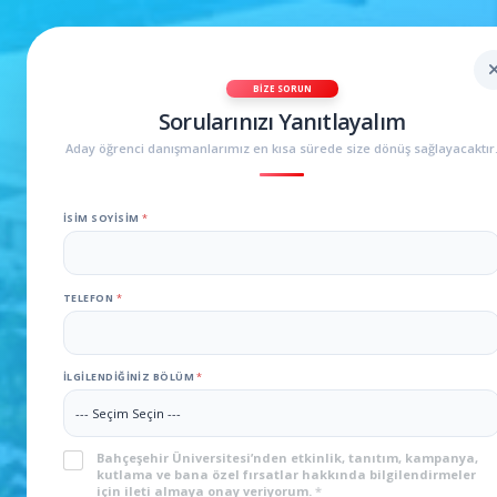
BIZE SORUN
Sorularınızı Yanıtlayalım
Aday öğrenci danışmanlarımız en kısa sürede size dönüş sağlayacaktır
İSIM SOYISIM
*
TELEFON
*
İLGILENDIĞINIZ BÖLÜM
*
KVKK
*
Bahçeşehir Üniversitesi’nden etkinlik, tanıtım, kampanya,
kutlama ve bana özel fırsatlar hakkında bilgilendirmeler
için ileti almaya onay veriyorum.
*