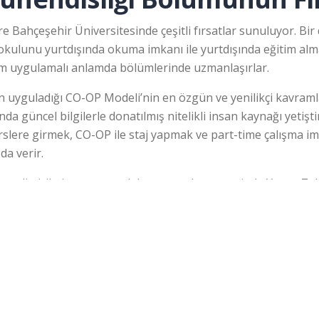
 Bahçeşehir Üniversitesinde çeşitli fırsatlar sunuluyor. Bir
 okulunu yurtdışında okuma imkanı ile yurtdışında eğitim al
 hem uygulamalı anlamda bölümlerinde uzmanlaşırlar.
n uyguladığı CO-OP Modeli’nin en özgün ve yenilikçi kavramla
a güncel bilgilerle donatılmış nitelikli insan kaynağı yetişt
derslere girmek, CO-OP ile staj yapmak ve part-time çalışma 
da verir.
geliştirilmiş araştırma laboratuvarları sayesinde Yapay Zeka
jeler gerçekleştirebilir. Öğrencilerin kullandıkları başlıca l
i,BAU-Stanford Robotik Laboratuvarı, Makine Öğrenimi Araş
da detaylı bilgi almak için
tıklayınız.