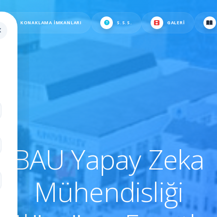
KONAKLAMA İMKANLARI
S.S.S.
GALERI
.
BAU Yapay Zeka
Mühendisliği