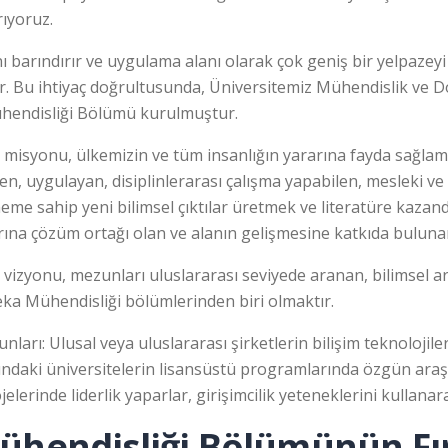
rıyoruz.
nı barındırır ve uygulama alanı olarak çok geniş bir yelpazey
. Bu ihtiyaç doğrultusunda, Üniversitemiz Mühendislik ve Do
Mühendisliği Bölümü kurulmuştur.
isyonu, ülkemizin ve tüm insanlığın yararına fayda sağlama
eden, uygulayan, disiplinlerarası çalışma yapabilen, mesleki v
neme sahip yeni bilimsel çıktılar üretmek ve literatüre kaza
arına çözüm ortağı olan ve alanın gelişmesine katkıda buluna
zyonu, mezunları uluslararası seviyede aranan, bilimsel ara
a Mühendisliği bölümlerinden biri olmaktır.
ı: Ulusal veya uluslararası şirketlerin bilişim teknolojiler
dışındaki üniversitelerin lisansüstü programlarında özgün araşt
erinde liderlik yaparlar, girişimcilik yeteneklerini kullanarak
hendisliği Bölümünün Fır