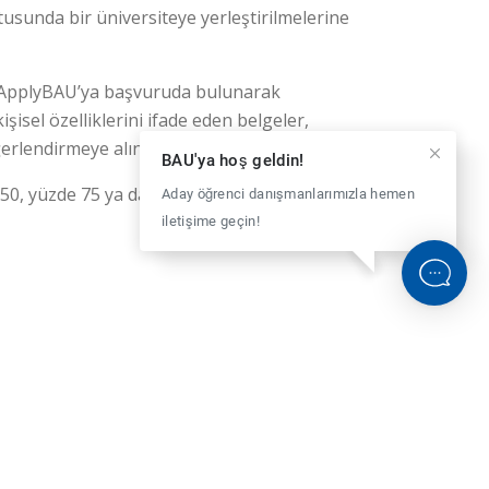
ltusunda bir üniversiteye yerleştirilmelerine
ir. ApplyBAU’ya başvuruda bulunarak
isel özelliklerini ifade eden belgeler,
erlendirmeye alınırlar.
BAU'ya hoş geldin!
 50, yüzde 75 ya da yüzde 100 oranında
Aday öğrenci danışmanlarımızla hemen
iletişime geçin!
nakları ve şehrin merkezinde yer alan
BİZE SOR
rin üniversitelerin öğrencilerine sunduğu
teler kapsamında öğrencileri kariyerlerine