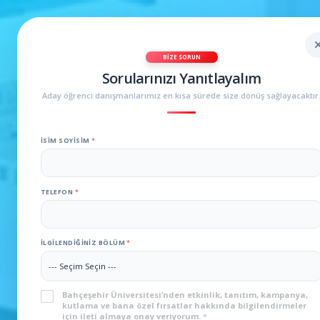
BIZE SORUN
Sorularınızı Yanıtlayalım
Aday öğrenci danışmanlarımız en kısa sürede size dönüş sağlayacaktır
İSIM SOYISIM
*
TELEFON
*
İLGILENDIĞINIZ BÖLÜM
*
KVKK
*
Bahçeşehir Üniversitesi’nden etkinlik, tanıtım, kampanya,
kutlama ve bana özel fırsatlar hakkında bilgilendirmeler
için ileti almaya onay veriyorum.
*