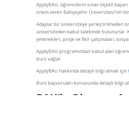
ApplyBAU, öğrencilerin sınav ölçekli başarı 
önem veren Bahçeşehir Üniversitesi’nin bir
Adaylar bir üniversiteye yerleştirilmeden 
üniversiteden kabul talebinde bulunurlar. Ka
yetenekleri, proje ve fikir çalışmaları, sos
ApplyBAU programından kabul alan öğrencil
burs sağlar.
ApplyBAU hakkında detaylı bilgi almak için
Burs başvuruları konusunda detaylı bilgi a
BAU’lu Olmanın Av
Sorularınız mı var?
İstanbul’daki özel üniversiteler arasında B
Aday Danışmanlarımız Yanıtlasın
konumuyla ayrıcalıklı bir yere sahiptir. Öz
imkanlara göz atması şarttır. BAU’nun öğren