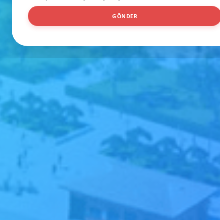
I
GÖNDER
D