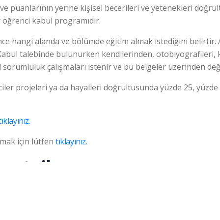
ve puanlarının yerine kişisel becerileri ve yetenekleri doğru
 öğrenci kabul programıdır.
önce hangi alanda ve bölümde eğitim almak istediğini belirt
bul talebinde bulunurken kendilerinden, otobiyografileri, kiş
yal sorumluluk çalışmaları istenir ve bu belgeler üzerinden değ
er projeleri ya da hayalleri doğrultusunda yüzde 25, yüzde
tıklayınız.
lmak için lütfen
tıklayınız.
antajları
AU, seçkin akademik kadrosu, uluslararası fırsatları, staj ola
el üniversite konusunda karar vermeye çalışan aday öğrencile
cilerine sunduğu imkanlar çeşitlidir. İstanbul özel üniversi