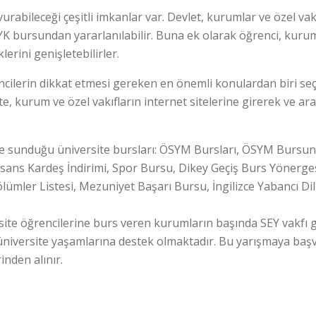
urabileceği çeşitli imkanlar var. Devlet, kurumlar ve özel vak
K bursundan yararlanılabilir. Buna ek olarak öğrenci, kurum 
erini genişletebilirler.
ilerin dikkat etmesi gereken en önemli konulardan biri seçm
te, kurum ve özel vakıfların internet sitelerine girerek ve ar
e sunduğu üniversite bursları: ÖSYM Bursları, ÖSYM Bursuna
isans Kardeş İndirimi, Spor Bursu, Dikey Geçiş Burs Yönerges
lümler Listesi, Mezuniyet Başarı Bursu, İngilizce Yabancı D
te öğrencilerine burs veren kurumların başında SEY vakfı gel
üniversite yaşamlarına destek olmaktadır. Bu yarışmaya başvu
inden alınır.