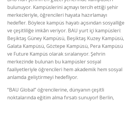
bulunuyor. Kampüslerini açmayı tercih ettiği şehir
merkezleriyle, öğrencileri hayata hazırlamayı
hedefler. Böylece kampüs hayatı açısından sosyalliğe
ve çeşitliliğe imkân veriyor. BAU yurt içi kampüsleri:
Beşiktaş Güney Kampüsü, Beşiktaş Kuzey Kampüsü,
Galata Kampüsü, Göztepe Kampüsü, Pera Kampüsü
ve Future Kampüs olarak sıralanıyor. Şehrin
merkezinde bulunan bu kampüsler sosyal
faaliyetleriyle öğrencileri hem akademik hem sosyal
anlamda geliştirmeyi hedefliyor.
“BAU Global” öğrencilerine, dünyanın çeşitli
noktalarında eğitim alma fırsatı sunuyor! Berlin,
Toronto, Washington DC, Roma, Batum, Köln gibi
BAU Global üyesi kurumların bulunduğu şehirlerde
Sorularınız mı var?
BİZE SOR
yurt dışı kampüslerinde de eğitim görebilirsiniz.
Aday Danışmanlarımız Yanıtlasın