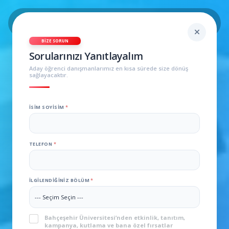
BIZE SORUN
Sorularınızı Yanıtlayalım
Aday öğrenci danışmanlarımız en kısa sürede size dönüş
sağlayacaktır.
İSIM SOYISIM
*
TELEFON
*
İLGILENDIĞINIZ BÖLÜM
*
KVKK
*
Bahçeşehir Üniversitesi’nden etkinlik, tanıtım,
kampanya, kutlama ve bana özel fırsatlar