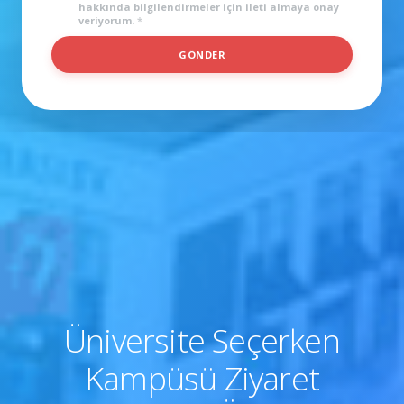
hakkında bilgilendirmeler için ileti almaya onay
veriyorum.
*
*
GÖNDER
Üniversite Seçerken
Kampüsü Ziyaret