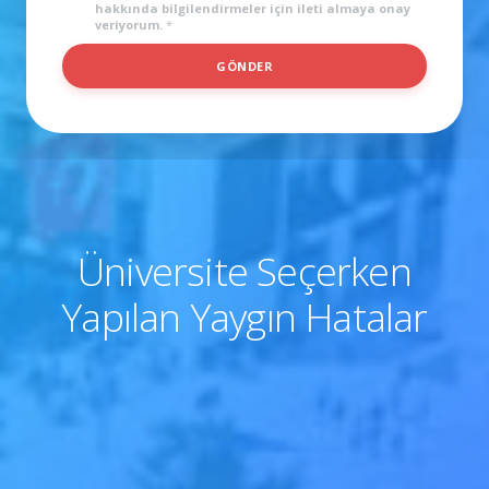
hakkında bilgilendirmeler için ileti almaya onay
veriyorum.
*
*
GÖNDER
İ
S
I
M
Üniversite Seçerken
Yapılan Yaygın Hatalar