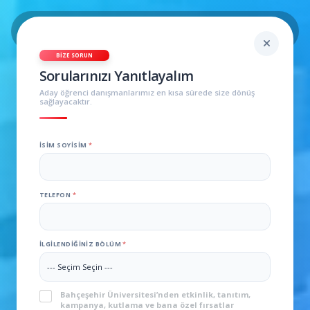
BIZE SORUN
Sorularınızı Yanıtlayalım
Aday öğrenci danışmanlarımız en kısa sürede size dönüş
sağlayacaktır.
İSIM SOYISIM
*
TELEFON
*
İLGILENDIĞINIZ BÖLÜM
*
KVKK
*
Bahçeşehir Üniversitesi’nden etkinlik, tanıtım,
kampanya, kutlama ve bana özel fırsatlar