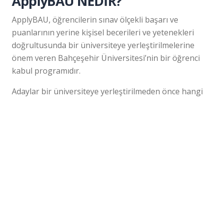
ApplyBAU NEDİR?
ApplyBAU, öğrencilerin sınav ölçekli başarı ve
puanlarının yerine kişisel becerileri ve yetenekleri
doğrultusunda bir üniversiteye yerleştirilmelerine
önem veren Bahçeşehir Üniversitesi’nin bir öğrenci
kabul programıdır.
Adaylar bir üniversiteye yerleştirilmeden önce hangi
alanda ve bölümde eğitim almak istediğini belirtir.
ApplyBAU’ya başvuruda bulunarak üniversiteden
Sorularınız mı var?
BİZE SOR
Aday Danışmanlarımız Yanıtlasın
kabul talebinde bulunurlar. Kabul talebinde
bulunurken kendilerinden, otobiyografileri, kişisel
özelliklerini ifade eden belgeler, yetenekleri, proje ve
fikir çalışmaları, sosyal sorumluluk çalışmaları istenir
ve bu belgeler üzerinden değerlendirmeye alınırlar.
ApplyBAU programından kabul alan öğrenciler
projeleri ya da hayalleri doğrultusunda yüzde 25,