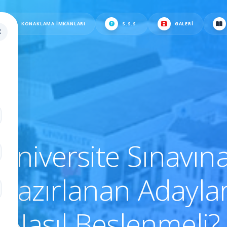
KONAKLAMA İMKANLARI
S.S.S.
GALERI
.
Üniversite Sınavın
Hazırlanan Adayla
Nasıl Beslenmeli?