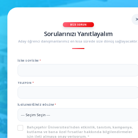
BIZE SORUN
Sorularınızı Yanıtlayalım
Aday öğrenci danışmanlarımız en kısa sürede size dönüş sağlayacaktır
İSIM SOYISIM
*
TELEFON
*
İLGILENDIĞINIZ BÖLÜM
*
KVKK
*
Bahçeşehir Üniversitesi’nden etkinlik, tanıtım, kampanya,
kutlama ve bana özel fırsatlar hakkında bilgilendirmeler
için ileti almaya onay veriyorum.
*