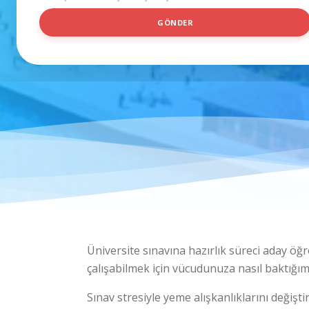
S
GÖNDER
O
Y
I
S
I
M
T
E
L
E
F
O
N
Üniversite sınavına hazırlık süreci aday öğ
çalışabilmek için vücudunuza nasıl baktığım
Sınav stresiyle yeme alışkanlıklarını değiş