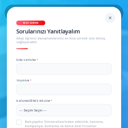
BIZE SORUN
Sorularınızı Yanıtlayalım
Aday öğrenci danışmanlarımız en kısa sürede size dönüş
sağlayacaktır.
İSIM SOYISIM
*
TELEFON
*
İLGILENDIĞINIZ BÖLÜM
*
KVKK
*
Bahçeşehir Üniversitesi’nden etkinlik, tanıtım,
kampanya, kutlama ve bana özel fırsatlar