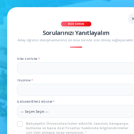
BIZE SORUN
Sorularınızı Yanıtlayalım
Aday öğrenci danışmanlarımız en kısa sürede size dönüş sağlayacaktır
İSIM SOYISIM
*
TELEFON
*
İLGILENDIĞINIZ BÖLÜM
*
KVKK
*
Bahçeşehir Üniversitesi’nden etkinlik, tanıtım, kampanya,
S
kutlama ve bana özel fırsatlar hakkında bilgilendirmeler
O
için ileti almaya onay veriyorum.
*