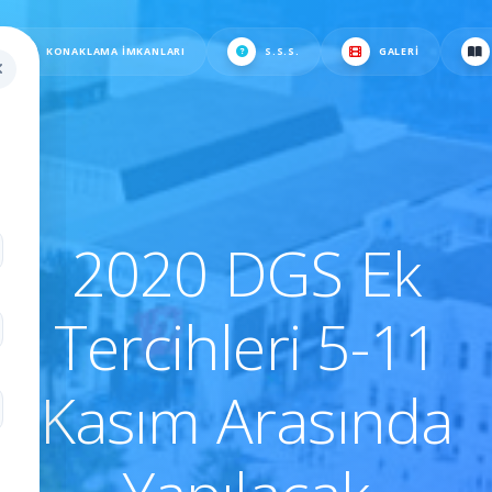
KONAKLAMA İMKANLARI
S.S.S.
GALERI
.
2020 DGS Ek
Tercihleri 5-11
Kasım Arasında