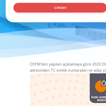
Y
I
GÖNDER
S
I
M
ÖSYM’den yapılan açıklamaya göre 2020 DGS E
adresinden TC kimlik numaraları ve aday şif