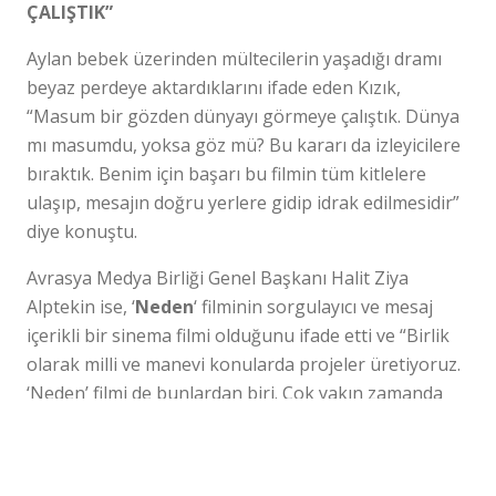
ÇALIŞTIK”
Aylan bebek üzerinden mültecilerin yaşadığı dramı
beyaz perdeye aktardıklarını ifade eden Kızık,
“Masum bir gözden dünyayı görmeye çalıştık. Dünya
mı masumdu, yoksa göz mü? Bu kararı da izleyicilere
bıraktık. Benim için başarı bu filmin tüm kitlelere
ulaşıp, mesajın doğru yerlere gidip idrak edilmesidir”
diye konuştu.
Avrasya Medya Birliği Genel Başkanı Halit Ziya
Alptekin ise, ‘
Neden
‘ filminin sorgulayıcı ve mesaj
içerikli bir sinema filmi olduğunu ifade etti ve “Birlik
olarak milli ve manevi konularda projeler üretiyoruz.
‘Neden’ filmi de bunlardan biri. Çok yakın zamanda
Cumhurbaşkanlığımızın da desteği ile bir çok milli
Sorularınız mı var?
projede ses getirici projelerle hizmetlerimize devam
BİZE SOR
Aday Danışmanlarımız Yanıtlasın
edeceğiz” dedi.