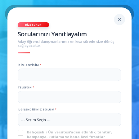
BIZE SORUN
Sorularınızı Yanıtlayalım
Aday öğrenci danışmanlarımız en kısa sürede size dönüş
sağlayacaktır.
İSIM SOYISIM
*
TELEFON
*
İLGILENDIĞINIZ BÖLÜM
*
BAU’lu Yönetmen Sude
Kızık Aylan Bebeğin
KVKK
*
Bahçeşehir Üniversitesi’nden etkinlik, tanıtım,
kampanya, kutlama ve bana özel fırsatlar