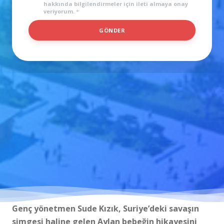
Filmini Çekti
hakkında bilgilendirmeler için ileti almaya onay
veriyorum.
*
T
GÖNDER
E
L
E
F
O
N
*
*
Genç yönetmen Sude Kızık, Suriye’deki savaşın
simgesi haline gelen Aylan bebeğin hikayesini