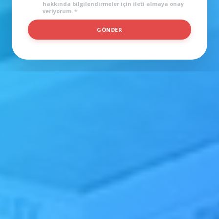
hakkında bilgilendirmeler için ileti almaya onay
veriyorum.
*
T
GÖNDER
R
A
F
I
K