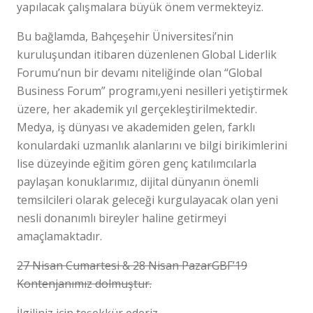
yapılacak çalışmalara büyük önem vermekteyiz.
Bu bağlamda, Bahçeşehir Üniversitesi’nin
kuruluşundan itibaren düzenlenen Global Liderlik
Forumu’nun bir devamı niteliğinde olan “Global
Business Forum” programı,yeni nesilleri yetiştirmek
üzere, her akademik yıl gerçekleştirilmektedir.
Medya, iş dünyası ve akademiden gelen, farklı
konulardaki uzmanlık alanlarını ve bilgi birikimlerini
lise düzeyinde eğitim gören genç katılımcılarla
paylaşan konuklarımız, dijital dünyanın önemli
temsilcileri olarak geleceği kurgulayacak olan yeni
nesli donanımlı bireyler haline getirmeyi
amaçlamaktadır.
27 Nisan Cumartesi & 28 Nisan PazarGBF’19
Kontenjanımız dolmuştur.
İlgiliniz için teşekkür ederiz.