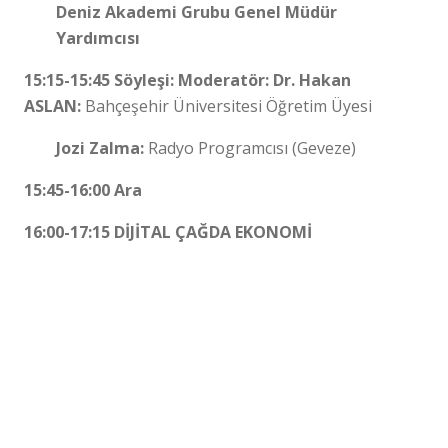
Deniz Akademi Grubu Genel Müdür
Yardımcısı
15:15-15:45 Söyleşi: Moderatör: Dr. Hakan
ASLAN:
Bahçeşehir Üniversitesi Öğretim Üyesi
Jozi Zalma:
Radyo Programcısı (Geveze)
15:45-16:00 Ara
16:00-17:15 DİJİTAL ÇAĞDA EKONOMİ
Moderatör: Orkun ÖZKAN:
MET Şirketler Grubu-
Yönetici Ortağı
Sorularınız mı var?
BİZE SOR
Aday Danışmanlarımız Yanıtlasın
Serdar KUTER:
Habertürk TV Ekonomi Müdürü
Ozan ÖZKURAL:
Tanto Capital Partners Kurucu
Ortak ve CEO – Brookings Enstitüsü Dış Politika
Liderlik Konseyi Üyesi