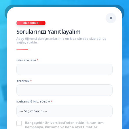
BIZE SORUN
Sorularınızı Yanıtlayalım
Aday öğrenci danışmanlarımız en kısa sürede size dönüş
sağlayacaktır.
İSIM SOYISIM
*
TELEFON
*
İLGILENDIĞINIZ BÖLÜM
*
KVKK
*
Bahçeşehir Üniversitesi’nden etkinlik, tanıtım,
kampanya, kutlama ve bana özel fırsatlar