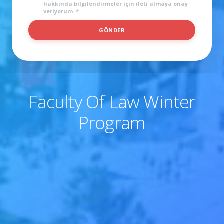
hakkında bilgilendirmeler için ileti almaya onay
veriyorum.
*
GÖNDER
Faculty Of Law Winter
Program