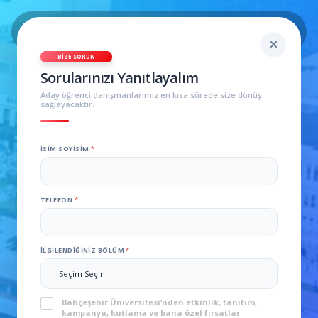
BIZE SORUN
Sorularınızı Yanıtlayalım
Aday öğrenci danışmanlarımız en kısa sürede size dönüş
sağlayacaktır.
İktisadi, İdari ve Sosyal
İSIM SOYISIM
*
Bilimler Fakültesi 360
Virtual Tour
TELEFON
*
İLGILENDIĞINIZ BÖLÜM
*
KVKK
*
Bahçeşehir Üniversitesi’nden etkinlik, tanıtım,
kampanya, kutlama ve bana özel fırsatlar