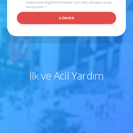
hakkında bilgilendirmeler için ileti almaya onay
veriyorum.
*
GÖNDER
İlk ve Acil Yardım