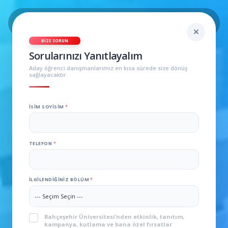
BIZE SORUN
Sorularınızı Yanıtlayalım
Aday öğrenci danışmanlarımız en kısa sürede size dönüş
sağlayacaktır.
İSIM SOYISIM
*
TELEFON
*
İLGILENDIĞINIZ BÖLÜM
*
KVKK
*
Bahçeşehir Üniversitesi’nden etkinlik, tanıtım,
kampanya, kutlama ve bana özel fırsatlar