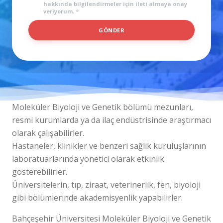
L
hakkında bilgilendirmeler için ileti almaya onay
veriyorum.
*
E
F
GÖNDER
O
N
Moleküler Biyoloji ve Genetik bölümü mezunları,
resmi kurumlarda ya da ilaç endüstrisinde araştırmacı
olarak çalışabilirler.
Hastaneler, klinikler ve benzeri sağlık kuruluşlarının
laboratuarlarında yönetici olarak etkinlik
gösterebilirler.
Üniversitelerin, tıp, ziraat, veterinerlik, fen, biyoloji
gibi bölümlerinde akademisyenlik yapabilirler.
Bahçeşehir Üniversitesi Moleküler Biyoloji ve Genetik