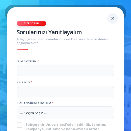
BIZE SORUN
Sorularınızı Yanıtlayalım
Aday öğrenci danışmanlarımız en kısa sürede size dönüş
sağlayacaktır.
İSIM SOYISIM
*
Moleküler Biyoloji ve
S
TELEFON
*
O
Genetik Mezunu Ne İş
Y
I
Yapar?
İLGILENDIĞINIZ BÖLÜM
*
S
I
M
T
KVKK
*
Bahçeşehir Üniversitesi’nden etkinlik, tanıtım,
E
kampanya, kutlama ve bana özel fırsatlar