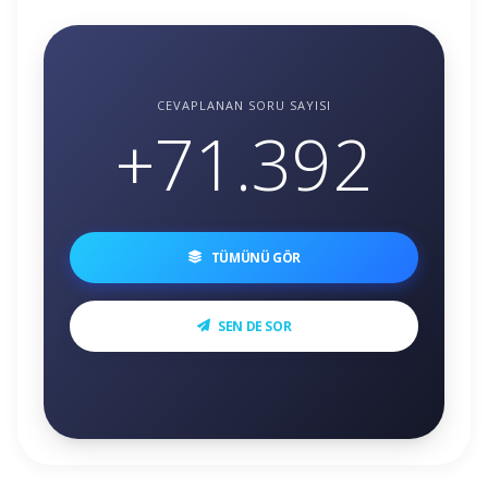
CEVAPLANAN SORU SAYISI
+
71.392
TÜMÜNÜ GÖR
SEN DE SOR