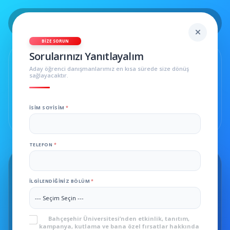
BIZE SORUN
Sorularınızı Yanıtlayalım
BAU
Aday öğrenci danışmanlarımız en kısa sürede size dönüş
sağlayacaktır.
İSIM SOYISIM
*
TELEFON
*
Seni
Arayalım
ADAY 2026
İLGILENDIĞINIZ BÖLÜM
*
İSIM SOYISIM
*
KVKK
*
Bahçeşehir Üniversitesi’nden etkinlik, tanıtım,
TELEFON
*
kampanya, kutlama ve bana özel fırsatlar hakkında