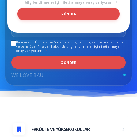
bilgilendirmeler için ileti almaya onay veriyorum.
*
K
GÖNDER
V
İLGILENDIĞINIZ BÖLÜM
*
K
K
Bahçeşehir Üniversitesi’nden etkinlik, tanıtım, kampanya, kutlama
KVKK
*
ve bana özel fırsatlar hakkında bilgilendirmeler için ileti almaya
onay veriyorum.
*
GÖNDER
WE LOVE BAU
FAKÜLTE VE YÜKSEKOKULLAR