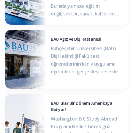
Burada yalnızca eğitim
değil, sektör, sanat, kültür ve
teknoloji bir araya geliyor.
Akademi ile sektörün
entegrasyonu: Öğrenciler,
BAU Ağız ve Diş Hastanesi
öğrenim hayatları boyunca iş
Bahçeşehir Üniversitesi (BAU)
dünyasının içinde aktif rol alıyor.
Diş Hekimliği Fakültesi
Yapay zekâ entegreli kampüs:
öğrencilerinin klinik uygulama
Eğitimde yapay zekâ destekli
eğitimlerini gerçekleştirecekleri
içerik ve altyapı ile her öğrenciye
Ağız ve Diş Hastanesi,
kişiselleştirilmiş akademik
İstanbul’un kalbi Beşiktaş’ta
deneyim sunuluyor.
modern ve son teknoloji ile
Multidisipliner laboratuvarlar:
donatılmış cihazlarla hizmete
BAU’lular Bir Dönem Amerikaya
Farklı bölümlerden öğrenciler
Gidiyor!
girdi. Bahçeşehir Üniversitesi Diş
ortak projeler […]
Hekimliği Fakültesi ve BAU Ağız
Washington D.C Study Abroad
ve Diş Hastanesi, yeni binasında
Programı Nedir? Gerek güz