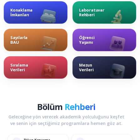
tanınan ve kâr amacı gütmeyen
bir Alman uygulamalı bilimler
Konaklama
Laboratuvar
İmkanları
Rehberi
üniversitesidir. Üniversite,
öğrencilerin akademik, kültürel
ve dilsel potansiyellerini
Sayılarla
Öğrenci
geliştiren ve onları […]
BAU
Yaşamı
Sıralama
Mezun
Verileri
Verileri
Bölüm
Rehberi
Geleceğine yön verecek akademik yolculuğunu keşfet
ve senin için seçtiğimiz programlara hemen göz at.
Dil ve Konuşma