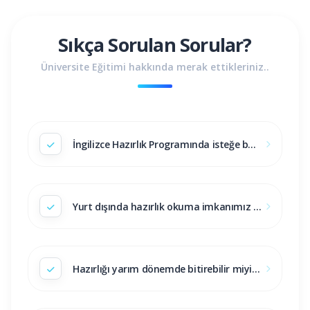
Sıkça Sorulan Sorular?
Üniversite Eğitimi hakkında merak ettikleriniz..
İngilizce Hazırlık Programında isteğe bağlı olarak öğrenim görmek isteyen öğrenciler, Hazırlık Programına katılabilmek için ne yapmalıdır?
Yurt dışında hazırlık okuma imkanımız var mıdır?
Hazırlığı yarım dönemde bitirebilir miyim? Bitirince direkt bölüm derslerine başlayabilir miyim?