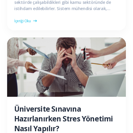
sektörde çalışabildikleri gibi kamu sektöründe de
istihdam edilebilirler. Sistem mühendisi olarak,
bilgisayar ağları üzerine çalışan işletmelerde etkinlik
gösterebilirler. Elektronik cihaz üreten firmalarda...
İçeriği Oku
Üniversite Sınavına
Hazırlanırken Stres Yönetimi
Nasıl Yapılır?