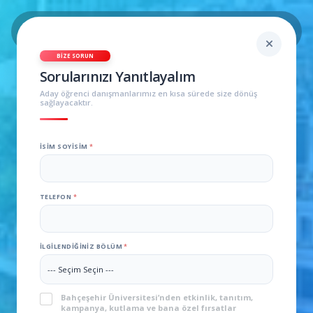
BIZE SORUN
Sorularınızı Yanıtlayalım
Aday öğrenci danışmanlarımız en kısa sürede size dönüş
sağlayacaktır.
İSIM SOYISIM
*
TELEFON
*
İLGILENDIĞINIZ BÖLÜM
*
KVKK
*
Bahçeşehir Üniversitesi’nden etkinlik, tanıtım,
kampanya, kutlama ve bana özel fırsatlar