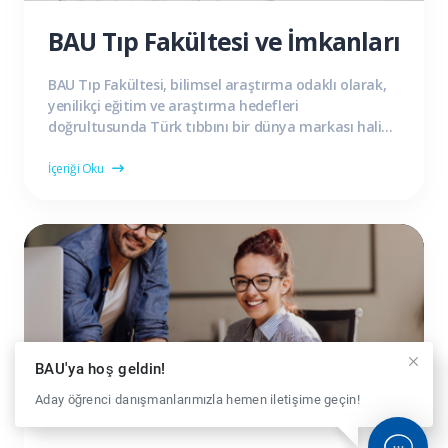
BAU Tıp Fakültesi ve İmkanları
BAU Tıp Fakültesi, bilimsel araştırma odaklı olarak,
yenilikçi eğitim ve araştırma hedefleri
doğrultusunda Türk tıbbını bir dünya markası haline
getirmeyi hedefler. BAU Tıp Fakültesi ve imkanlarını
aday...
İçeriği Oku
BAU'ya hoş geldin!
Aday öğrenci danışmanlarımızla hemen iletişime geçin!