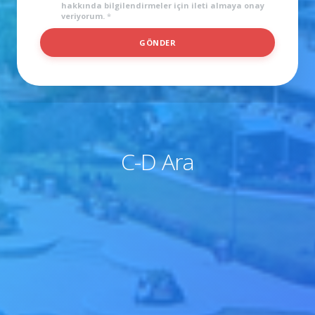
hakkında bilgilendirmeler için ileti almaya onay
veriyorum.
*
GÖNDER
C-D Ara